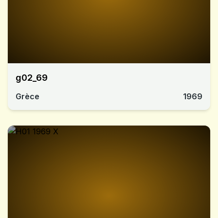
g02_69
Grèce
1969