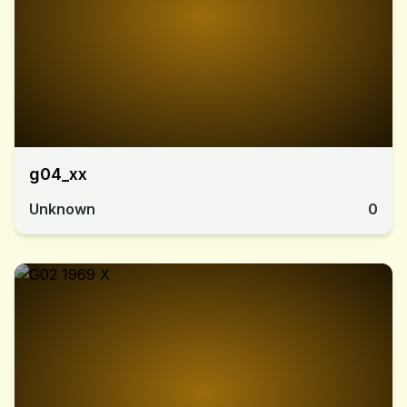
g04_xx
Unknown
0