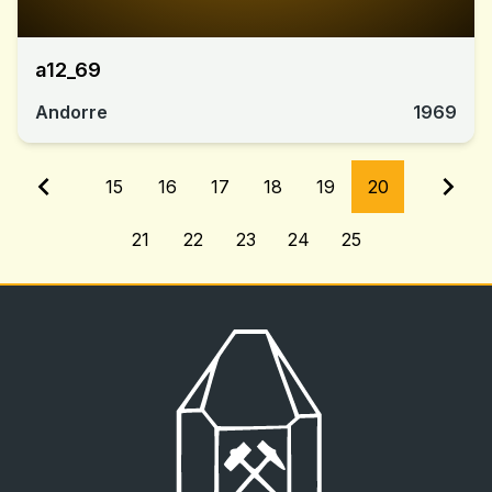
a12_69
Andorre
1969
15
16
17
18
19
20
21
22
23
24
25