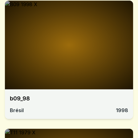
b09_98
Brésil
1998