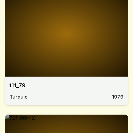
t11_79
Turquie
1979