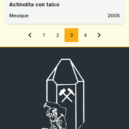
Actinolita con talco
Mexique
2005
1
2
3
4