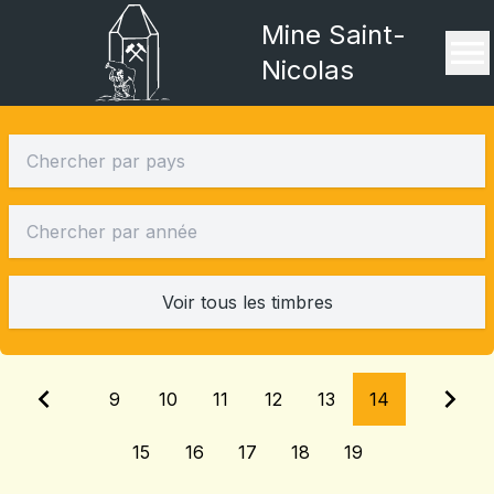
Mine Saint-
Nicolas
Voir tous les timbres
9
10
11
12
13
14
15
16
17
18
19