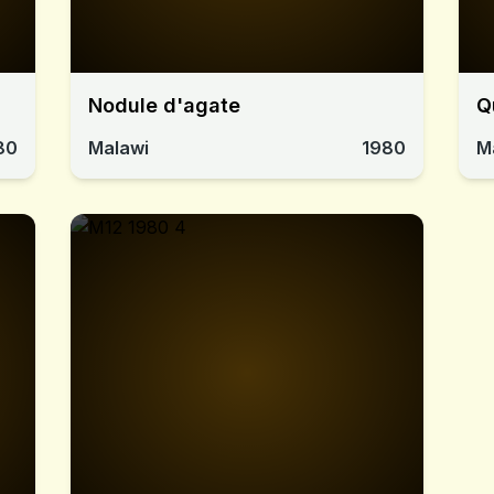
Nodule d'agate
Q
80
Malawi
1980
M