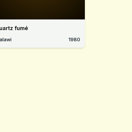
uartz fumé
alawi
1980