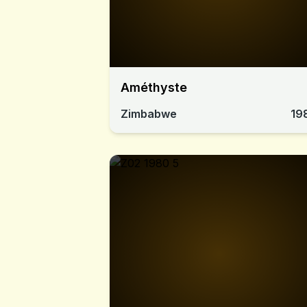
Améthyste
Zimbabwe
19