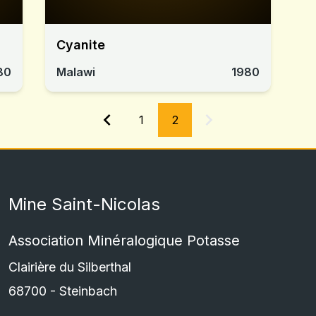
Cyanite
80
Malawi
1980
1
2
Mine Saint-Nicolas
Association Minéralogique Potasse
Clairière du Silberthal
68700
-
Steinbach