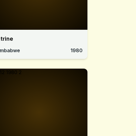
itrine
imbabwe
1980