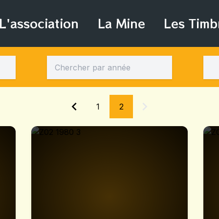
L'association
La Mine
Les Timb
1
2