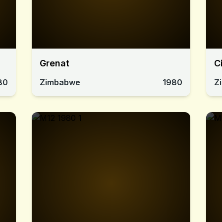
Grenat
C
80
Zimbabwe
1980
Z